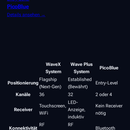
PicoBlue
Details ansehen →
Merkmale im Überblick
WaveX
Wave Plus
PicoBlue
System
System
Flagship
Established
Positionierung
Entry-Level
(Next-Gen)
(Bewährt)
Kanäle
36
32
2 oder 4
LED-
Touchscreen,
Kein Receiver
Receiver
Anzeige,
WiFi
nötig
induktiv
RF
RF
Konnektivität
Bluetooth