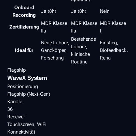
Onboard
Ja (8h)
Ja (8h)
Nein
Recording
MDR Klasse
MDR Klasse
MDR Klasse
Zertifizierung
IIa
IIa
I
Bestehende
Neue Labore,
Einstieg,
Labore,
Ideal für
Ganzkörper,
Biofeedback,
klinische
Forschung
Reha
Routine
Flagship
WaveX System
Positionierung
Flagship (Next-Gen)
Kanäle
36
Receiver
Touchscreen, WiFi
Konnektivität