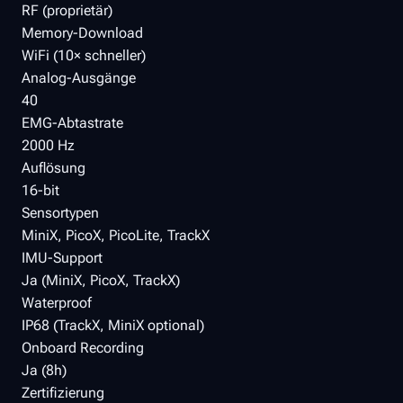
RF (proprietär)
Memory-Download
WiFi (10× schneller)
Analog-Ausgänge
40
EMG-Abtastrate
2000 Hz
Auflösung
16-bit
Sensortypen
MiniX, PicoX, PicoLite, TrackX
IMU-Support
Ja (MiniX, PicoX, TrackX)
Waterproof
IP68 (TrackX, MiniX optional)
Onboard Recording
Ja (8h)
Zertifizierung