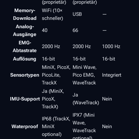
(proprietär)
(proprietär)
Memory-
WiFi (10×
USB
—
Download
schneller)
Analog-
40
66
—
Ausgänge
EMG-
2000 Hz
2000 Hz
1000 Hz
Abtastrate
Auflösung
16-bit
16-bit
16-bit
MiniX, PicoX,
Mini Wave,
Sensortypen
PicoLite,
Pico EMG,
Integriert
TrackX
WaveTrack
Ja (MiniX,
Ja
IMU-Support
PicoX,
Nein
(WaveTrack)
TrackX)
IPX7 (Mini
IP68 (TrackX,
Wave,
Waterproof
MiniX
Nein
WaveTrack
optional)
optional)