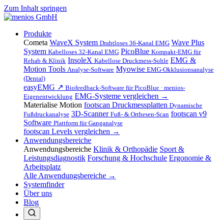
Zum Inhalt springen
Produkte
Cometa
WaveX System
Wave Plus
Drahtloses 36-Kanal EMG
System
PicoBlue
Kabelloses 32-Kanal EMG
Kompakt-EMG für
InsoleX
EMG &
Rehab & Klinik
Kabellose Druckmess-Sohle
Motion Tools
Myowise
Analyse-Software
EMG-Okklusionsanalyse
(Dental)
easyEMG ↗
Biofeedback-Software für PicoBlue · menios-
EMG-Systeme vergleichen →
Eigenentwicklung
Materialise Motion
footscan Druckmessplatten
Dynamische
3D-Scanner
footscan v9
Fußdruckanalyse
Fuß- & Orthesen-Scan
Software
Plattform für Ganganalyse
footscan Levels vergleichen →
Anwendungsbereiche
Anwendungsbereiche
Klinik & Orthopädie
Sport &
Leistungsdiagnostik
Forschung & Hochschule
Ergonomie &
Arbeitsplatz
Alle Anwendungsbereiche →
Systemfinder
Über uns
Blog