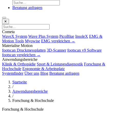
Beratung anfragen
✕
Cometa
WaveX System
Wave Plus System
PicoBlue
InsoleX
EMG &
Motion Tools
Myowise
EMG vergleichen →
Materialise Motion
footscan Druckmessplatten
3D-Scanner
footscan v9 Software
footscan vergleichen →
Anwendungsbereiche
Klinik & Orthopädie
Sport & Leistungsdiagnostik
Forschung &
Hochschule
Ergonomie & Arbeitsplatz
Systemfinder
Über uns
Blog
Beratung anfragen
Startseite
/
Anwendungsbereiche
/
Forschung & Hochschule
Forschung & Hochschule